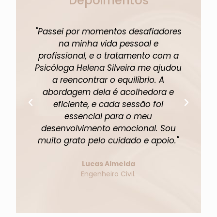
Depoimentos
"Passei por momentos desafiadores
"A 
na minha vida pessoal e
profissional, e o tratamento com a
pe
Psicóloga Helena Silveira me ajudou
um
a reencontrar o equilíbrio. A
abordagem dela é acolhedora e
eficiente, e cada sessão foi
fi
essencial para o meu
p
desenvolvimento emocional. Sou
muito grato pelo cuidado e apoio."
Lucas Almeida
Engenheiro Civil.