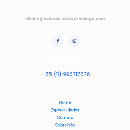
Av. Paulista,807 - Conj 1001 Bela Vista
clinica@helenasilveirapsicologa.com
Contato
+ 55 (11) 996717876
Menu Principal
Home
Especialidades
Contato
Sobre Nós