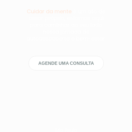
Cuidar da mente
é um ato de
amor próprio, estamos aqui
para caminhar ao seu lado
nessa jornada de
autodescoberta e bem-estar.
AGENDE UMA CONSULTA
São Paulo