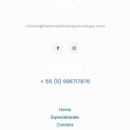
São Paulo
Av. Paulista,807 - Conj 1001 Bela Vista
clinica@helenasilveirapsicologa.com
Contato
+ 55 (11) 996717876
Menu Principal
Home
Especialidades
Contato