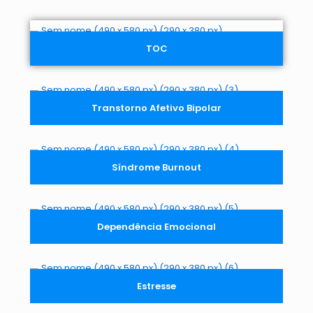
TOC
Transtorno Afetivo Bipolar
Síndrome Burnout
Dependência Emocional
Estresse