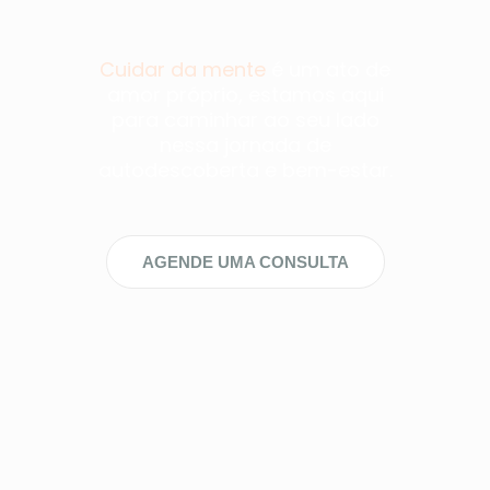
Cuidar da mente
é um ato de
amor próprio, estamos aqui
para caminhar ao seu lado
nessa jornada de
autodescoberta e bem-estar.
AGENDE UMA CONSULTA