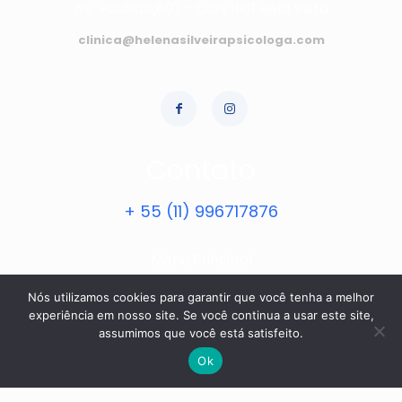
Av. Paulista,807 - Conj 1001 Bela Vista
clinica@helenasilveirapsicologa.com
Contato
+ 55 (11) 996717876
Menu Principal
Home
Nós utilizamos cookies para garantir que você tenha a melhor
experiência em nosso site. Se você continua a usar este site,
Especialidades
assumimos que você está satisfeito.
Contato
Ok
Sobre Nós
Política de Privacidade