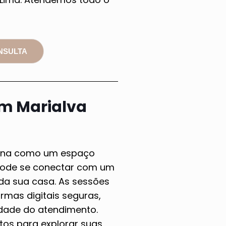
NSULTA
em Marialva
ciona como um espaço
 pode se conectar com um
 da sua casa. As sessões
rmas digitais seguras,
idade do atendimento.
tos para explorar suas