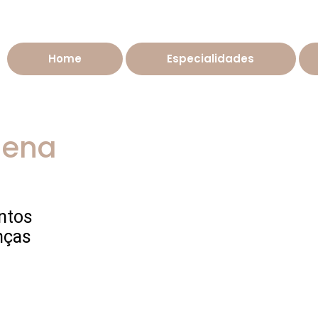
Home
Especialidades
lena
ntos
nças