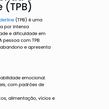
e (TPB)
derline
(TPB) é uma
a por intensa
dade e dificuldade em
 A pessoa com TPB
 abandono e apresenta
:
abilidade emocional.
eis, com padrões de
s, alimentação, vícios e