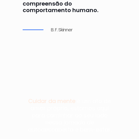
compreensão do
comportamento humano.
B. F. Skinner
Cuidar da mente
é um ato de
amor próprio, estamos aqui
para caminhar ao seu lado
nessa jornada de
autodescoberta e bem-estar.