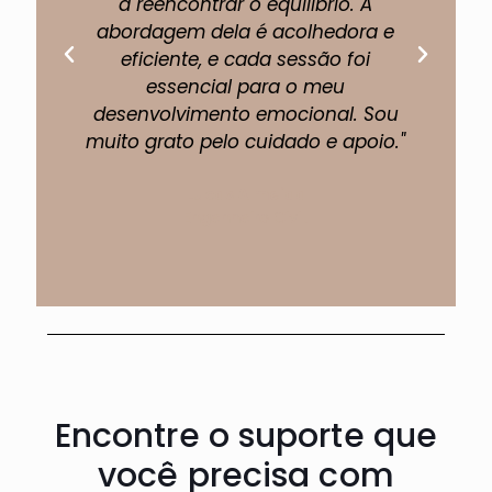
a reencontrar o equilíbrio. A
abordagem dela é acolhedora e
eficiente, e cada sessão foi
fi
essencial para o meu
p
desenvolvimento emocional. Sou
muito grato pelo cuidado e apoio."
Lucas Almeida
Engenheiro Civil.
Encontre o suporte que
você precisa com