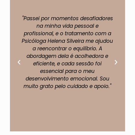
"Passei por momentos desafiadores
"A 
na minha vida pessoal e
profissional, e o tratamento com a
pe
Psicóloga Helena Silveira me ajudou
um
a reencontrar o equilíbrio. A
abordagem dela é acolhedora e
eficiente, e cada sessão foi
fi
essencial para o meu
p
desenvolvimento emocional. Sou
muito grato pelo cuidado e apoio."
Lucas Almeida
Engenheiro Civil.