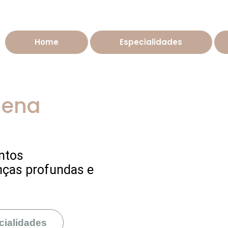
Home
Especialidades
lena
ntos
nças profundas e
cialidades