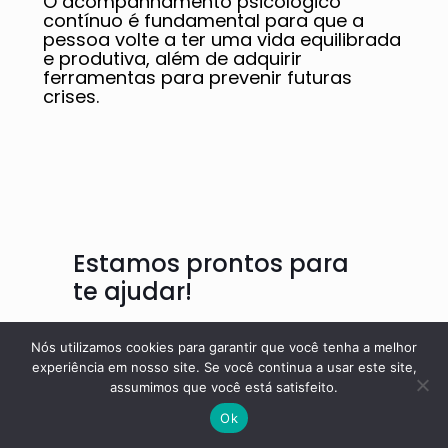
O acompanhamento psicológico
contínuo é fundamental para que a
pessoa volte a ter uma vida equilibrada
e produtiva, além de adquirir
ferramentas para prevenir futuras
crises.
Estamos prontos para
te ajudar!
Somos reconhecidos pelo
Nós utilizamos cookies para garantir que você tenha a melhor
cuidado individualizado e pela
experiência em nosso site. Se você continua a usar este site,
criação de um ambiente seguro
assumimos que você está satisfeito.
e acolhedor, onde cada pessoa
é tratada com respeito e
Ok
atenção às suas necessidades