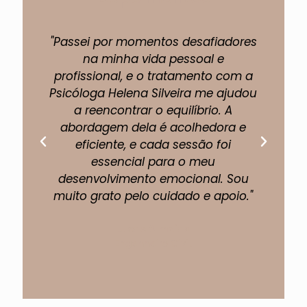
"Passei por momentos desafiadores
"A 
na minha vida pessoal e
profissional, e o tratamento com a
pe
Psicóloga Helena Silveira me ajudou
um
a reencontrar o equilíbrio. A
abordagem dela é acolhedora e
eficiente, e cada sessão foi
fi
essencial para o meu
p
desenvolvimento emocional. Sou
muito grato pelo cuidado e apoio."
Lucas Almeida
Engenheiro Civil.