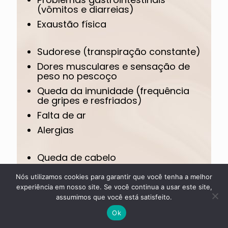
(vômitos e diarreias)
Exaustão física
Sudorese (transpiração constante)
Dores musculares e sensação de
peso no pescoço
Queda da imunidade (frequência
de gripes e resfriados)
Falta de ar
Alergias
Queda de cabelo
Tontura
Nós utilizamos cookies para garantir que você tenha a melhor
Vertigem
experiência em nosso site. Se você continua a usar este site,
assumimos que você está satisfeito.
Sensação de formigamento
Ok