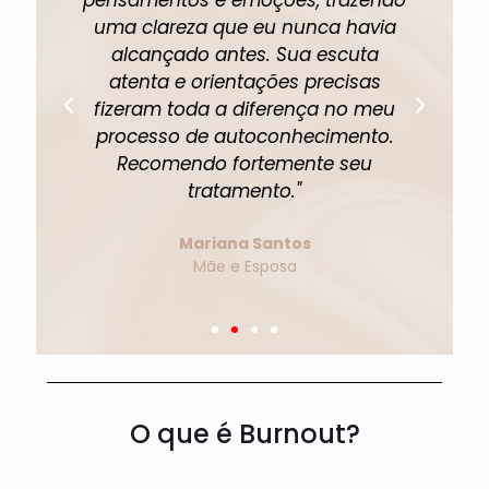
 a
pensamentos e emoções, trazendo
e
dou
uma clareza que eu nunca havia
su
alcançado antes. Sua escuta
e
atenta e orientações precisas
fizeram toda a diferença no meu
processo de autoconhecimento.
e
u
Recomendo fortemente seu
."
tratamento."
Mariana Santos
Mãe e Esposa
O que é Burnout?