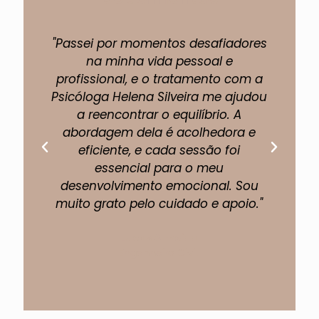
"Passei por momentos desafiadores
"A 
na minha vida pessoal e
profissional, e o tratamento com a
pe
Psicóloga Helena Silveira me ajudou
um
a reencontrar o equilíbrio. A
abordagem dela é acolhedora e
eficiente, e cada sessão foi
fi
essencial para o meu
p
desenvolvimento emocional. Sou
muito grato pelo cuidado e apoio."
Lucas Almeida
Engenheiro Civil.