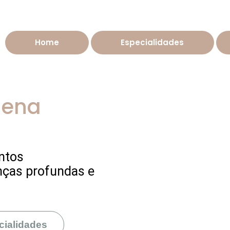
Home
Especialidades
lena
ntos
nças profundas e
cialidades