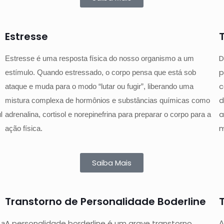
Estresse
D
Estresse é uma resposta física do nosso organismo a um
p
estímulo. Quando estressado, o corpo pensa que está sob
c
ataque e muda para o modo “lutar ou fugir”, liberando uma
d
mistura complexa de hormônios e substâncias químicas como
l
a
adrenalina, cortisol e norepinefrina para preparar o corpo para a
m
ação física.
Saiba Mais
Transtorno de Personalidade Boderline
A personalidade borderline é um grave transtorno
 a
A