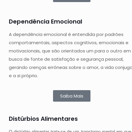
Dependência Emocional
A dependência emocional é entendida por padrões
comportamentais, aspectos cognitivos, emocionais e
motivacionais, que são orientados um para o outro em
busca de fonte de satisfação e segurança pessoal,
gerando crenças errôneas sobre o amor, a vida conjuga
e a si próprio.
Saiba Mais
Distúrbios Alimentares
O distúrbio alimentar trata-se de um transtorno mental em que