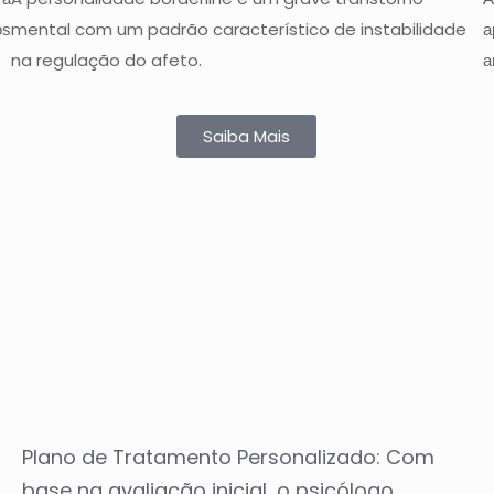
mental com um padrão característico de instabilidade
os
a
na regulação do afeto.
a
Saiba Mais
Plano de Tratamento Personalizado: Com
base na avaliação inicial, o psicólogo