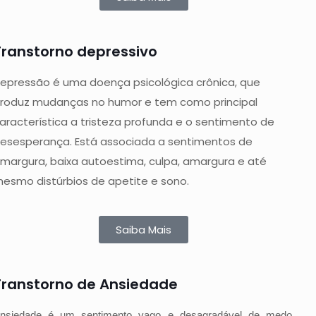
Transtorno depressivo
epressão é uma doença psicológica crônica, que
roduz mudanças no humor e tem como principal
aracterística a tristeza profunda e o sentimento de
esesperança. Está associada a sentimentos de
margura, baixa autoestima, culpa, amargura e até
esmo distúrbios de apetite e sono.
Saiba Mais
Transtorno de Ansiedade
nsiedade é um sentimento vago e desagradável de medo,