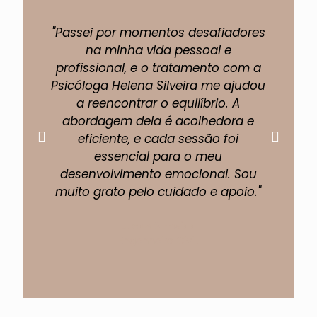
"Passei por momentos desafiadores
"A 
na minha vida pessoal e
profissional, e o tratamento com a
pe
Psicóloga Helena Silveira me ajudou
um
a reencontrar o equilíbrio. A
abordagem dela é acolhedora e
eficiente, e cada sessão foi
fi
essencial para o meu
p
desenvolvimento emocional. Sou
muito grato pelo cuidado e apoio."
Lucas Almeida
Engenheiro Civil.