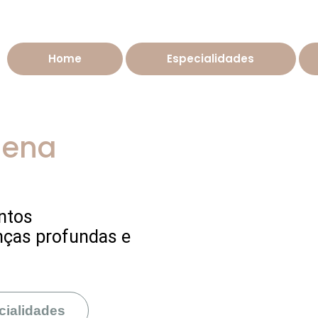
Home
Especialidades
lena
ntos
nças profundas e
cialidades