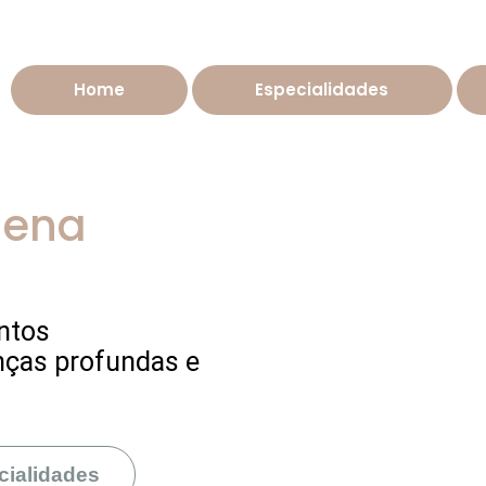
Home
Especialidades
lena
ntos
nças profundas e
cialidades