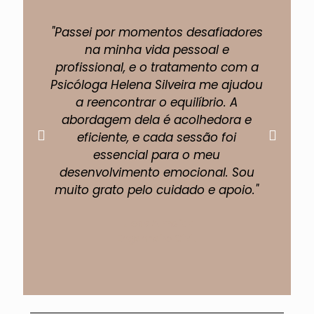
"Passei por momentos desafiadores
"A 
na minha vida pessoal e
profissional, e o tratamento com a
pe
Psicóloga Helena Silveira me ajudou
um
a reencontrar o equilíbrio. A
abordagem dela é acolhedora e
eficiente, e cada sessão foi
fi
essencial para o meu
p
desenvolvimento emocional. Sou
muito grato pelo cuidado e apoio."
Lucas Almeida
Engenheiro Civil.