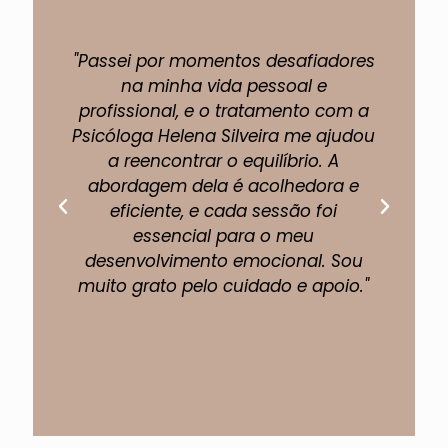
"Passei por momentos desafiadores
"A 
na minha vida pessoal e
profissional, e o tratamento com a
pe
Psicóloga Helena Silveira me ajudou
um
a reencontrar o equilíbrio. A
abordagem dela é acolhedora e
eficiente, e cada sessão foi
fi
essencial para o meu
p
desenvolvimento emocional. Sou
muito grato pelo cuidado e apoio."
Lucas Almeida
Engenheiro Civil.