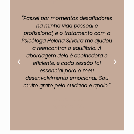
"Passei por momentos desafiadores
"A 
na minha vida pessoal e
profissional, e o tratamento com a
pe
Psicóloga Helena Silveira me ajudou
um
a reencontrar o equilíbrio. A
abordagem dela é acolhedora e
eficiente, e cada sessão foi
fi
essencial para o meu
p
desenvolvimento emocional. Sou
muito grato pelo cuidado e apoio."
Lucas Almeida
Engenheiro Civil.