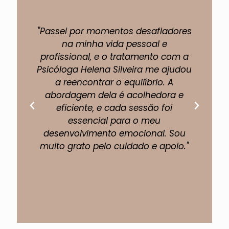
"Passei por momentos desafiadores
"A 
na minha vida pessoal e
profissional, e o tratamento com a
pe
Psicóloga Helena Silveira me ajudou
um
a reencontrar o equilíbrio. A
abordagem dela é acolhedora e
eficiente, e cada sessão foi
fi
essencial para o meu
p
desenvolvimento emocional. Sou
muito grato pelo cuidado e apoio."
Lucas Almeida
Engenheiro Civil.