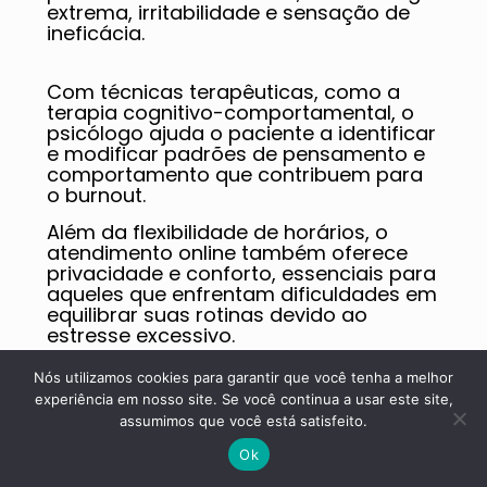
extrema, irritabilidade e sensação de
ineficácia.
Com técnicas terapêuticas, como a
terapia cognitivo-comportamental, o
psicólogo ajuda o paciente a identificar
e modificar padrões de pensamento e
comportamento que contribuem para
o burnout.
Além da flexibilidade de horários, o
atendimento online também oferece
privacidade e conforto, essenciais para
aqueles que enfrentam dificuldades em
equilibrar suas rotinas devido ao
estresse excessivo.
Nós utilizamos cookies para garantir que você tenha a melhor
O tratamento é personalizado, focando
experiência em nosso site. Se você continua a usar este site,
nas necessidades individuais do
assumimos que você está satisfeito.
paciente e promovendo um processo
gradual de recuperação.
Ok