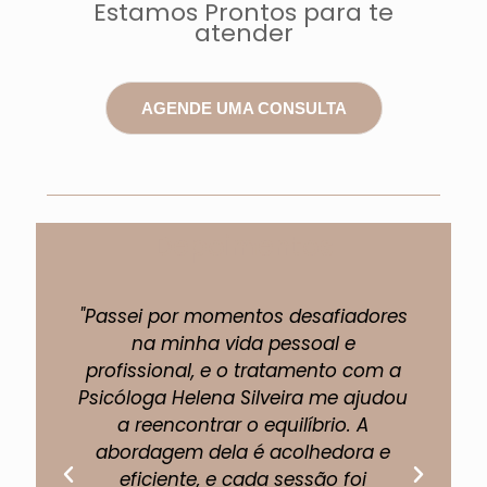
Estamos Prontos para te
atender
AGENDE UMA CONSULTA
Depoimentos
"Passei por momentos desafiadores
"A 
na minha vida pessoal e
profissional, e o tratamento com a
pe
Psicóloga Helena Silveira me ajudou
um
a reencontrar o equilíbrio. A
abordagem dela é acolhedora e
eficiente, e cada sessão foi
fi