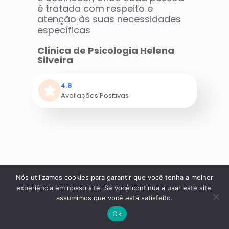
é tratada com respeito e
atenção às suas necessidades
específicas
Clínica de Psicologia Helena
Silveira
4.8
Avaliações Positivas
Nós utilizamos cookies para garantir que você tenha a melhor
experiência em nosso site. Se você continua a usar este site,
assumimos que você está satisfeito.
Os principais problemas
Ok
enfrentados hoje pelo mundo só