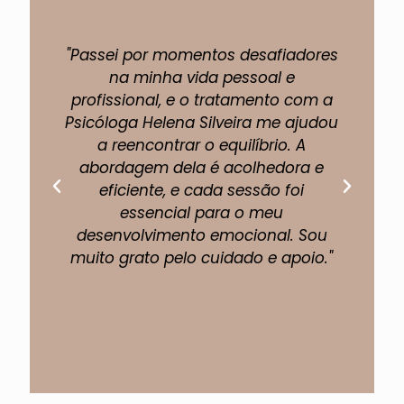
"Passei por momentos desafiadores
"A 
na minha vida pessoal e
profissional, e o tratamento com a
pe
Psicóloga Helena Silveira me ajudou
um
a reencontrar o equilíbrio. A
abordagem dela é acolhedora e
eficiente, e cada sessão foi
fi
essencial para o meu
p
desenvolvimento emocional. Sou
muito grato pelo cuidado e apoio."
Lucas Almeida
Engenheiro Civil.