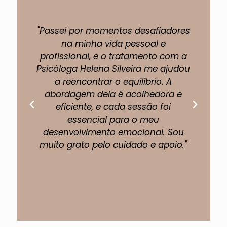
"Passei por momentos desafiadores
"A 
na minha vida pessoal e
profissional, e o tratamento com a
pe
Psicóloga Helena Silveira me ajudou
um
a reencontrar o equilíbrio. A
abordagem dela é acolhedora e
eficiente, e cada sessão foi
fi
essencial para o meu
p
desenvolvimento emocional. Sou
muito grato pelo cuidado e apoio."
Lucas Almeida
Engenheiro Civil.