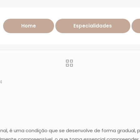
stágios da Síndr
Home
Especialidades
gos
Uncategorized
Quais são os estágios da Síndr
4
onal, é uma condição que se desenvolve de forma gradual, 
ilmente compreensível, o que torna essencial compreender c