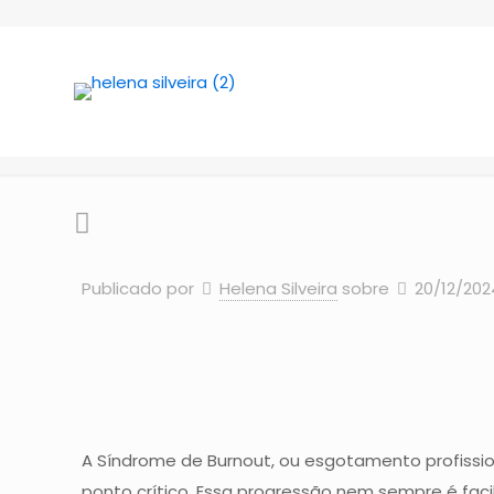
Quais são os e
Home
Arti
Publicado por
Helena Silveira
sobre
20/12/202
A Síndrome de Burnout, ou esgotamento profissi
ponto crítico. Essa progressão nem sempre é fac