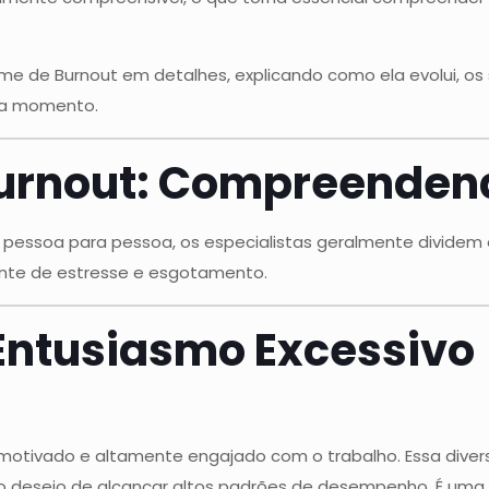
e de Burnout em detalhes, explicando como ela evolui, os s
ada momento.
Burnout: Compreendend
 pessoa para pessoa, os especialistas geralmente divide
ente de estresse e esgotamento.
 Entusiasmo Excessivo
á motivado e altamente engajado com o trabalho. Essa diver
o desejo de alcançar altos padrões de desempenho. É uma 