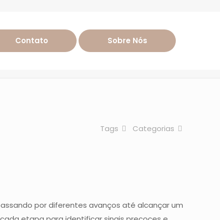
ome de Burnout?
Contato
Sobre Nós
ome de Burnout?
Tags
Categorias
passando por diferentes avanços até alcançar um
ada etapa para identificar sinais precoces e