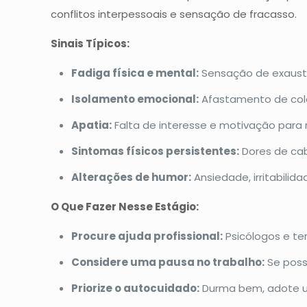
conflitos interpessoais e sensação de fracasso.
Sinais Típicos:
Fadiga física e mental:
Sensação de exaus
Isolamento emocional:
Afastamento de cole
Apatia:
Falta de interesse e motivação para r
Sintomas físicos persistentes:
Dores de cab
Alterações de humor:
Ansiedade, irritabilida
O Que Fazer Nesse Estágio:
Procure ajuda profissional:
Psicólogos e te
Considere uma pausa no trabalho:
Se possí
Priorize o autocuidado:
Durma bem, adote um